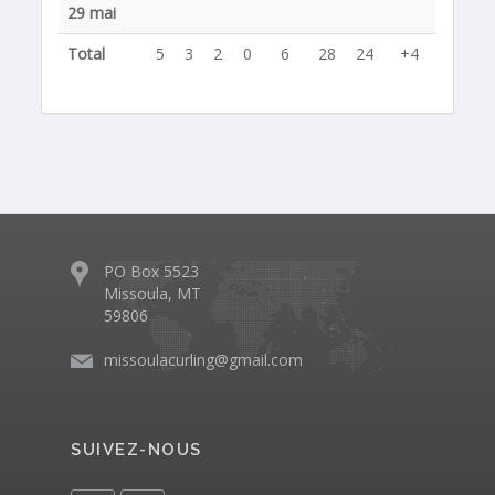
29 mai
Total
5
3
2
0
6
28
24
+4
PO Box 5523
Missoula, MT
59806
missoulacurling@gmail.com
SUIVEZ-NOUS