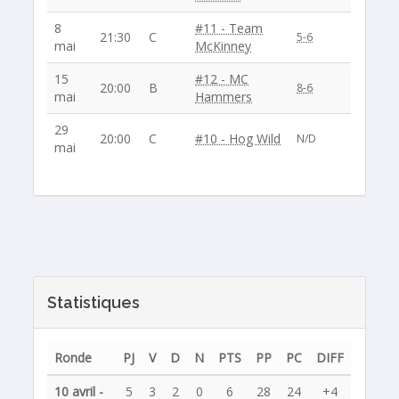
8
#11 - Team
21:30
C
5-6
mai
McKinney
15
#12 - MC
20:00
B
8-6
mai
Hammers
29
20:00
C
#10 - Hog Wild
N/D
mai
Statistiques
Ronde
PJ
V
D
N
PTS
PP
PC
DIFF
10 avril -
5
3
2
0
6
28
24
+4