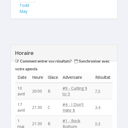
Todd
May
Horaire
Comment entrer vos résultats?
Synchroniser avec
votre agenda
Date
Heure
Glace
Adversaire
Résultat
10
#9 - Curling 9
20:00
B
7-5
avril
to 5
17
#4 - I Don't
21:30
C
3-4
avril
Hate It
1
#1 - Rock
21:30
B
5-3
mai
Bottom