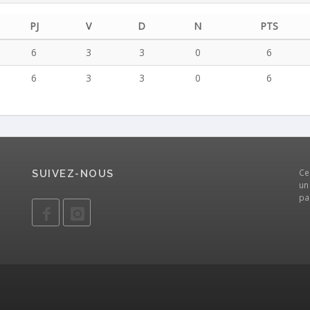
PJ
V
D
N
PTS
6
3
3
0
6
6
3
3
0
6
Ce
SUIVEZ-NOUS
un
pa