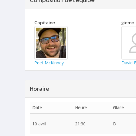
Composition de l'équipe
Capitaine
3ieme
Peet McKinney
David 
Horaire
Date
Heure
Glace
10 avril
21:30
D