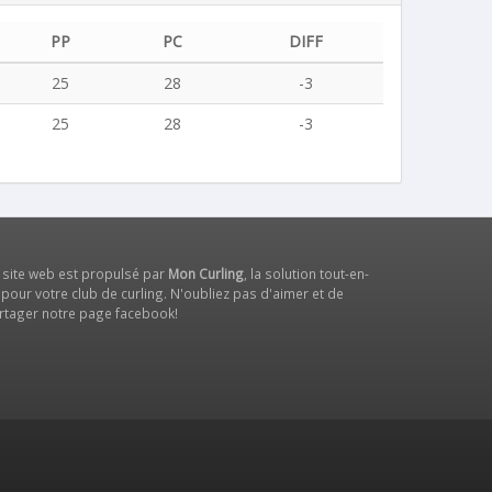
PP
PC
DIFF
25
28
-3
25
28
-3
 site web est propulsé par
Mon Curling
, la solution tout-en-
 pour votre club de curling. N'oubliez pas d'aimer et de
rtager notre
page facebook
!