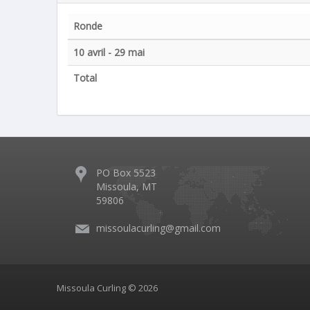
Ronde
10 avril - 29 mai
Total
PO Box 5523
Missoula, MT
59806
missoulacurling@gmail.com
Missoula Curling © 2026