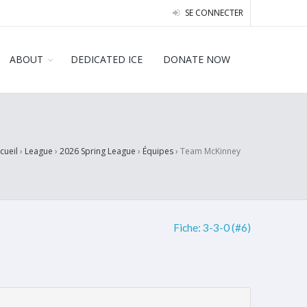
SE CONNECTER
ABOUT
DEDICATED ICE
DONATE NOW
cueil
›
League
›
2026 Spring League
›
Équipes
›
Team McKinney
Fiche:
3-3-0 (#6)