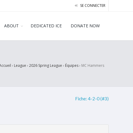
SE CONNECTER
ABOUT
DEDICATED ICE
DONATE NOW
Accueil
›
League
›
2026 Spring League
›
Équipes
›
MC Hammers
Fiche:
4-2-0 (#3)