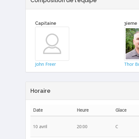
Composition de l'équipe
Capitaine
3ieme
John Freer
Thor B
Horaire
Date
Heure
Glace
10 avril
20:00
C