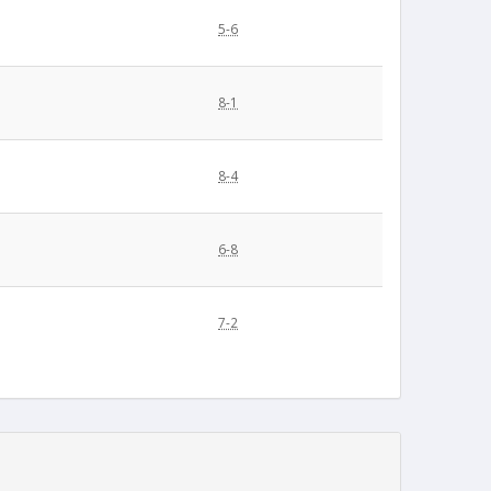
5-6
8-1
8-4
6-8
7-2