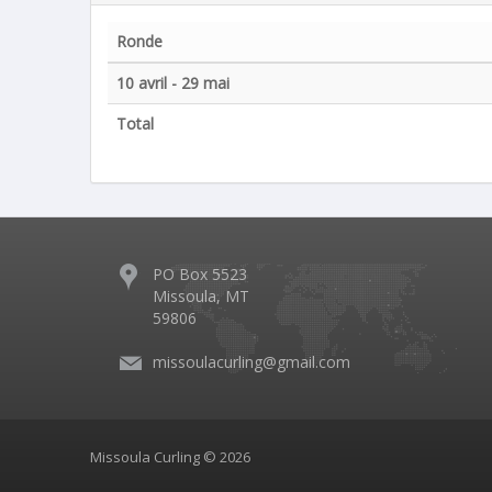
Ronde
10 avril - 29 mai
Total
PO Box 5523
Missoula, MT
59806
missoulacurling@gmail.com
Missoula Curling © 2026