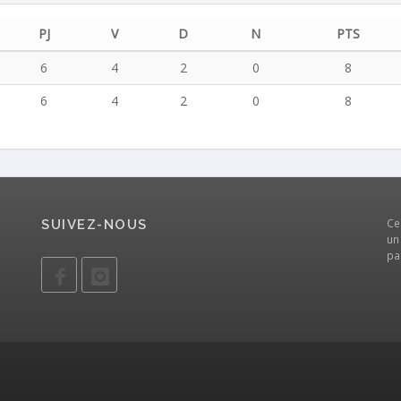
PJ
V
D
N
PTS
6
4
2
0
8
6
4
2
0
8
Ce
SUIVEZ-NOUS
un
pa