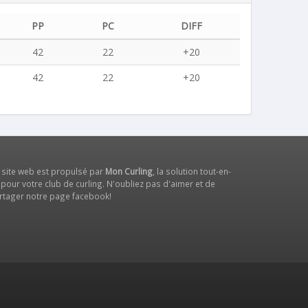
PP
PC
DIFF
42
22
+20
42
22
+20
 site web est propulsé par
Mon Curling
, la solution tout-en-
 pour votre club de curling. N'oubliez pas d'aimer et de
rtager notre
page facebook
!